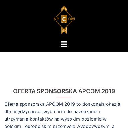
Przejdź
do
treści
Menu
przełączania
OFERTA SPONSORSKA APCOM 2019
Oferta sponsorska APCOM 2019 to doskonała okazja
dla międzynarodowych firm do nawiązania i
utrzymania kontaktów na wysokim poziomie w
polskim i europejskim przemyśle wydobywczym, a